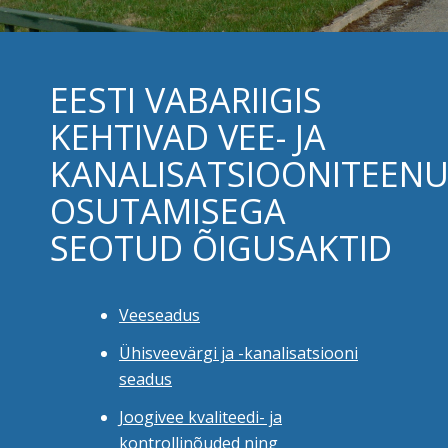
EESTI VABARIIGIS
KEHTIVAD VEE- JA
KANALISATSIOONITEENU
OSUTAMISEGA
SEOTUD ÕIGUSAKTID
Veeseadus
Ühisveevärgi ja -kanalisatsiooni
seadus
Joogivee kvaliteedi- ja
kontrollinõuded ning